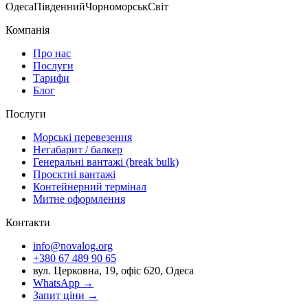
Одеса
Південний
Чорноморськ
Світ
Компанія
Про нас
Послуги
Тарифи
Блог
Послуги
Морські перевезення
Негабарит / балкер
Генеральні вантажі (break bulk)
Проєктні вантажі
Контейнерний термінал
Митне оформлення
Контакти
info@novalog.org
+380 67 489 90 65
вул. Церковна, 19, офіс 620, Одеса
WhatsApp →
Запит ціни
→