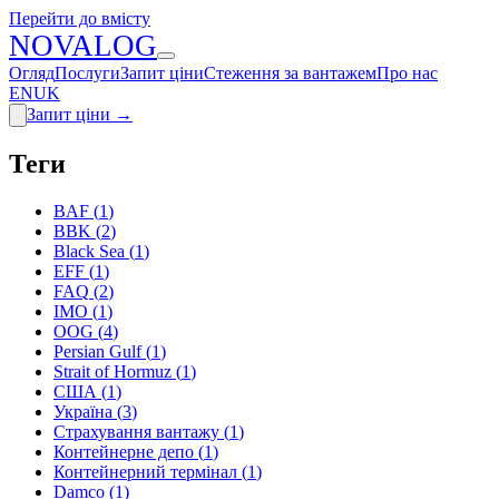
Перейти до вмісту
N
O
V
A
LOG
Огляд
Послуги
Запит ціни
Стеження за вантажем
Про нас
EN
UK
Запит ціни
→
Теги
BAF
(
1
)
BBK
(
2
)
Black Sea
(
1
)
EFF
(
1
)
FAQ
(
2
)
IMO
(
1
)
OOG
(
4
)
Persian Gulf
(
1
)
Strait of Hormuz
(
1
)
США
(
1
)
Україна
(
3
)
Страхування вантажу
(
1
)
Контейнерне депо
(
1
)
Контейнерний термінал
(
1
)
Damco
(
1
)