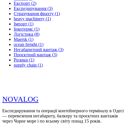
Експорт
(
2
)
Експедирування
(
3
)
Страхування фрахту
(
1
)
heavy machinery
(
1
)
Імпорт
(
1
)
Інкотермс
(
1
)
Логістика
(
8
)
Maersk
(
1
)
ocean freight
(
1
)
Негабаритний вантаж
(
3
)
Проєктний вантаж
(
3
)
Ризики
(
1
)
supply chain
(
1
)
N
O
V
A
LOG
Експедирування та операції контейнерного терміналу в Одесі
— перевезення негабариту, балкеру та проєктних вантажів
через Чорне море і по всьому світу понад 15 років.