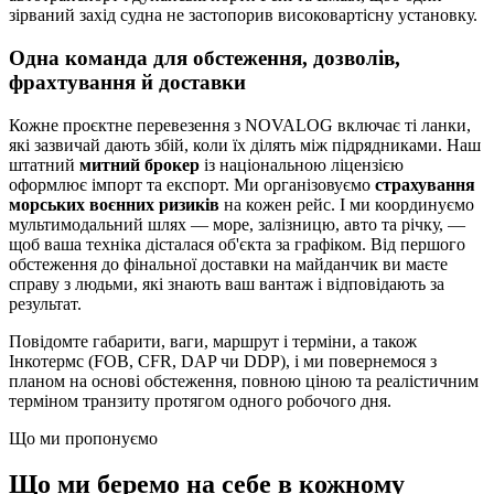
зірваний захід судна не застопорив високовартісну установку.
Одна команда для обстеження, дозволів,
фрахтування й доставки
Кожне проєктне перевезення з NOVALOG включає ті ланки,
які зазвичай дають збій, коли їх ділять між підрядниками. Наш
штатний
митний брокер
із національною ліцензією
оформлює імпорт та експорт. Ми організовуємо
страхування
морських воєнних ризиків
на кожен рейс. І ми координуємо
мультимодальний шлях — море, залізницю, авто та річку, —
щоб ваша техніка дісталася об'єкта за графіком. Від першого
обстеження до фінальної доставки на майданчик ви маєте
справу з людьми, які знають ваш вантаж і відповідають за
результат.
Повідомте габарити, ваги, маршрут і терміни, а також
Інкотермс (FOB, CFR, DAP чи DDP), і ми повернемося з
планом на основі обстеження, повною ціною та реалістичним
терміном транзиту протягом одного робочого дня.
Що ми пропонуємо
Що ми беремо на себе в кожному