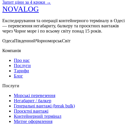
Запит ціни за 4 кроки
→
N
O
V
A
LOG
Експедирування та операції контейнерного терміналу в Одесі
— перевезення негабариту, балкеру та проєктних вантажів
через Чорне море і по всьому світу понад 15 років.
Одеса
Південний
Чорноморськ
Світ
Компанія
Про нас
Послуги
Тарифи
Блог
Послуги
Морські перевезення
Негабарит / балкер
Генеральні вантажі (break bulk)
Проєктні вантажі
Контейнерний термінал
Митне оформлення