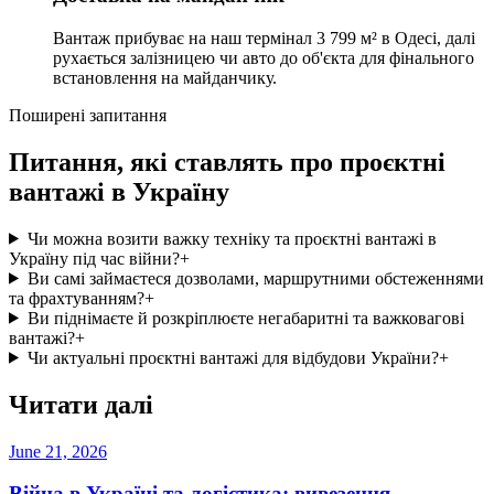
Вантаж прибуває на наш термінал 3 799 м² в Одесі, далі
рухається залізницею чи авто до об'єкта для фінального
встановлення на майданчику.
Поширені запитання
Питання, які ставлять про проєктні
вантажі в Україну
Чи можна возити важку техніку та проєктні вантажі в
Україну під час війни?
+
Ви самі займаєтеся дозволами, маршрутними обстеженнями
та фрахтуванням?
+
Ви піднімаєте й розкріплюєте негабаритні та важковагові
вантажі?
+
Чи актуальні проєктні вантажі для відбудови України?
+
Читати далі
June 21, 2026
Війна в Україні та логістика: вивезення