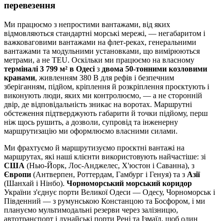
перевезення
Ми працюємо з непростими вантажами, від яких
відмовляються стандартні морські мережі, — негабаритом і
важковаговими вантажами на флет-реках, генеральними
вантажами та модульними установками, що вимірюються
метрами, а не TEU. Оскільки ми працюємо на власному
терміналі 3 799 м² в Одесі
з
двома 50-тонними козловими
кранами
, живленням 380 В для рефів і безпечним
зберіганням, підйом, кріплення й розкріплення проєктують і
виконують люди, яких ми контролюємо, — а не сторонній
двір, де відповідальність зникає на воротах. Маршрутні
обстеження підтверджують габарити й точки підйому, перш
ніж щось рушить, а дозволи, супровід та інженерну
маршрутизацію ми оформлюємо власними силами.
Ми фрахтуємо й маршрутизуємо проєктні вантажі на
маршрутах, які наші клієнти використовують найчастіше: зі
США
(Нью-Йорк, Лос-Анджелес, Х'юстон і Саванна), з
Європи
(Антверпен, Роттердам, Гамбург і Генуя) та з
Азії
(Шанхай і Нінбо).
Чорноморський морський коридор
України з'єднує порти Великої Одеси — Одесу, Чорноморськ і
Південний — з румунською Констанцою та Босфором, і ми
плануємо мультимодальні резерви через залізницю,
автотранспорт і дунайські порти Рені та Ізмаїл, щоб один