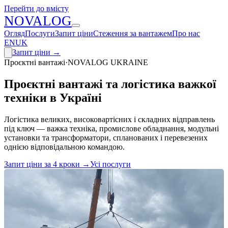
Перейти до вмісту
N
O
V
A
LOG
Огляд
Послуги
Запит ціни
Стеження за вантажем
Про нас
EN
UK
Запит ціни
→
Проєктні вантажі
·
NOVALOG UKRAINE
Проєктні вантажі та логістика важкої
техніки в Україні
Логістика великих, високовартісних і складних відправлень
під ключ — важка техніка, промислове обладнання, модульні
установки та трансформатори, спланованих і перевезених
однією відповідальною командою.
Запит ціни за 4 кроки
→
Усі послуги