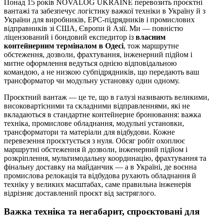
Понад 15 років NOVALOG UKRAINE перевозить проєктні
вантажі та забезпечує логістику важкої техніки в Україну й з
України для виробників, EPC-підрядників і промислових
відправників зі США, Європи й Азії. Ми — повністю
ліцензований і бондовий експедитор із
власним
контейнерним терміналом в Одесі
, тож маршрутне
обстеження, дозволи, фрахтування, інженерний підйом і
митне оформлення ведуться однією відповідальною
командою, а не низкою субпідрядників, що передають ваш
трансформатор чи модульну установку один одному.
Проєктний вантаж — це те, що в галузі називають великими,
високовартісними та складними відправленнями, які не
вкладаються в стандартне контейнерне бронювання: важка
техніка, промислове обладнання, модульні установки,
трансформатори та матеріали для відбудови. Кожне
перевезення проєктується з нуля. Обсяг робіт охоплює
маршрутні обстеження й дозволи, інженерний підйом і
розкріплення, мультимодальну координацію, фрахтування та
фінальну доставку на майданчик — а в Україні, де воєнна
промислова релокація та відбудова рухають обладнання й
техніку у великих масштабах, саме правильна інженерія
відрізняє доставлений проєкт від застряглого.
Важка техніка та негабарит, спроєктовані для