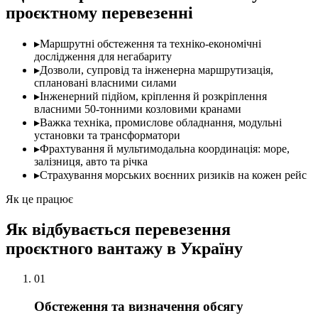
проєктному перевезенні
▸
Маршрутні обстеження та техніко-економічні
дослідження для негабариту
▸
Дозволи, супровід та інженерна маршрутизація,
сплановані власними силами
▸
Інженерний підйом, кріплення й розкріплення
власними 50-тонними козловими кранами
▸
Важка техніка, промислове обладнання, модульні
установки та трансформатори
▸
Фрахтування й мультимодальна координація: море,
залізниця, авто та річка
▸
Страхування морських воєнних ризиків на кожен рейс
Як це працює
Як відбувається перевезення
проєктного вантажу в Україну
01
Обстеження та визначення обсягу