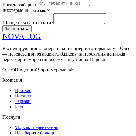
Вага та габарити
Інкотермс
Що ще нам варто знати?
Запит ціни
→
N
O
V
A
LOG
Експедирування та операції контейнерного терміналу в Одесі
— перевезення негабариту, балкеру та проєктних вантажів
через Чорне море і по всьому світу понад 15 років.
Одеса
Південний
Чорноморськ
Світ
Компанія
Про нас
Послуги
Тарифи
Блог
Послуги
Морські перевезення
Негабарит / балкер