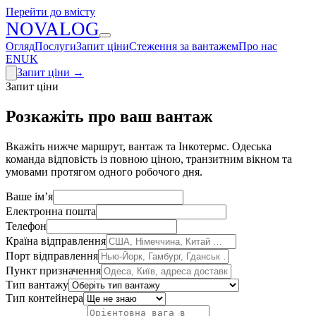
Перейти до вмісту
N
O
V
A
LOG
Огляд
Послуги
Запит ціни
Стеження за вантажем
Про нас
EN
UK
Запит ціни
→
Запит ціни
Розкажіть про ваш вантаж
Вкажіть нижче маршрут, вантаж та Інкотермс. Одеська
команда відповість із повною ціною, транзитним вікном та
умовами протягом одного робочого дня.
Ваше ім’я
Електронна пошта
Телефон
Країна відправлення
Порт відправлення
Пункт призначення
Тип вантажу
Тип контейнера