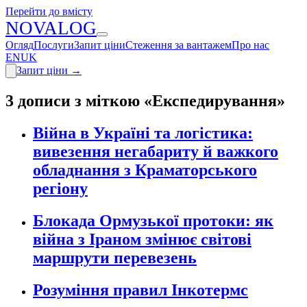
Перейти до вмісту
N
O
V
A
LOG
Огляд
Послуги
Запит ціни
Стеження за вантажем
Про нас
EN
UK
Запит ціни
→
3 дописи з міткою «Експедирування»
Війна в Україні та логістика:
вивезення негабариту й важкого
обладнання з Краматорського
регіону
Блокада Ормузької протоки: як
війна з Іраном змінює світові
маршрути перевезень
Розуміння правил Інкотермс