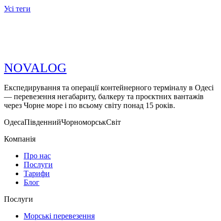
Усі теги
N
O
V
A
LOG
Експедирування та операції контейнерного терміналу в Одесі
— перевезення негабариту, балкеру та проєктних вантажів
через Чорне море і по всьому світу понад 15 років.
Одеса
Південний
Чорноморськ
Світ
Компанія
Про нас
Послуги
Тарифи
Блог
Послуги
Морські перевезення