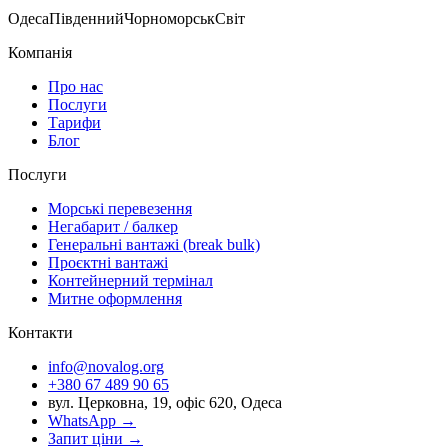
Одеса
Південний
Чорноморськ
Світ
Компанія
Про нас
Послуги
Тарифи
Блог
Послуги
Морські перевезення
Негабарит / балкер
Генеральні вантажі (break bulk)
Проєктні вантажі
Контейнерний термінал
Митне оформлення
Контакти
info@novalog.org
+380 67 489 90 65
вул. Церковна, 19, офіс 620, Одеса
WhatsApp →
Запит ціни
→