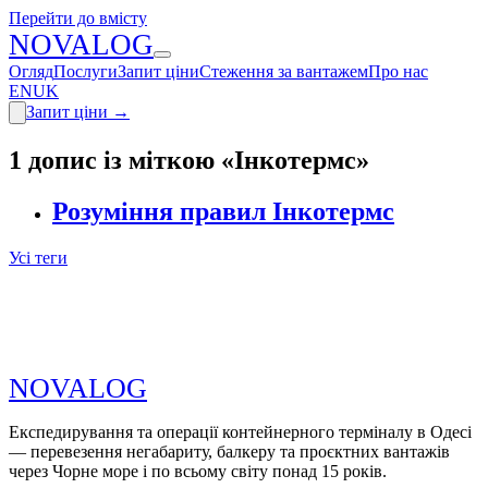
Перейти до вмісту
N
O
V
A
LOG
Огляд
Послуги
Запит ціни
Стеження за вантажем
Про нас
EN
UK
Запит ціни
→
1 допис із міткою «Інкотермс»
Розуміння правил Інкотермс
Усі теги
N
O
V
A
LOG
Експедирування та операції контейнерного терміналу в Одесі
— перевезення негабариту, балкеру та проєктних вантажів
через Чорне море і по всьому світу понад 15 років.